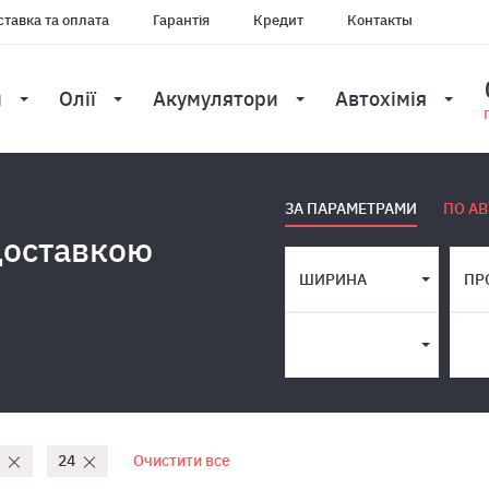
тавка та оплата
Гарантія
Кредит
Контакты
и
Олії
Акумулятори
Автохімія
ЗА ПАРАМЕТРАМИ
ПО АВ
доставкою
ШИРИНА
ПР
24
Очистити все