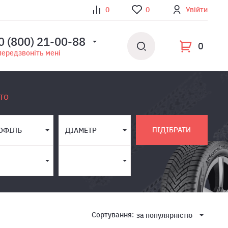
0
0
Увійти
0 (800) 21-00-88
0
передзвоніть мені
ТО
ПІДІБРАТИ
ОФІЛЬ
ДІАМЕТР
Сортування:
за популярнiстю