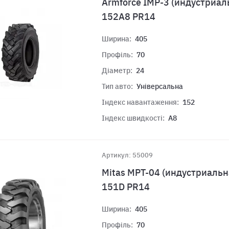
Armforce IMP-3 (индустриал
152A8 PR14
Ширина:
405
Профіль:
70
Діаметр:
24
Тип авто:
Універсальна
Індекс навантаження:
152
Індекс швидкості:
A8
Артикул: 55009
Mitas MPT-04 (индустриальн
151D PR14
Ширина:
405
Профіль:
70