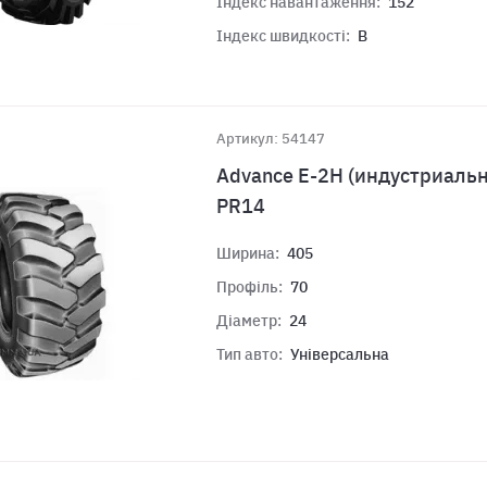
Індекс навантаження:
152
Індекс швидкості:
B
Артикул: 54147
Advance E-2H (индустриальн
PR14
Ширина:
405
Профіль:
70
Діаметр:
24
Тип авто:
Універсальна