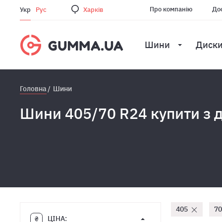
Про компанію
Дос
Укр
Рус
Харкiв
Шини
Диск
Головна
Шини
Шини 405/70 R24 купити з 
405
70
ЦІНА: