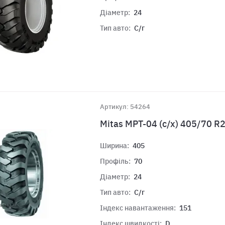
Діаметр:
24
Тип авто:
С/г
Артикул: 54264
Mitas MPT-04 (с/х) 405/70 R
Ширина:
405
Профіль:
70
Діаметр:
24
Тип авто:
С/г
Індекс навантаження:
151
Індекс швидкості:
D