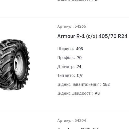
Артикул: 54265
Armour R-1 (c/х) 405/70 R2
Ширина:
405
Профіль:
70
Діаметр:
24
Тип авто:
С/г
Індекс навантаження:
152
Індекс швидкості:
A8
Артикул: 54294