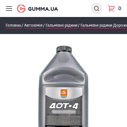
0
Головна
Автохімія
Гальмівні рідини
Гальмівні рідини Дорож