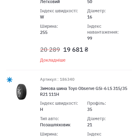
Легковий
50
Індекс швидкості:
Діаметр:
W
16
Ширина:
Індекс
навантаження:
255
99
20 289
19 681 ₴
Докладніше
Артикул:: 186340
Зимова шина Toyo Observe GSi-6 LS 315/35
R21 111H
Індекс швидкості:
Профіль:
H
35
Тип авто:
Діаметр:
Позашляховик
21
Ширина:
Індекс