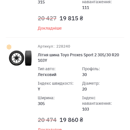
навантаження:
315
111
20 427
19 815 ₴
Докладніше
Артикул:: 228240
Літня шина Toyo Proxes Sport 2 305/30 R20
103Y
Тип авто:
Профіль:
Легковий
30
Індекс швидкості:
Діаметр:
Y
20
Ширина:
Індекс
навантаження:
305
103
20 474
19 860 ₴
Докладніше