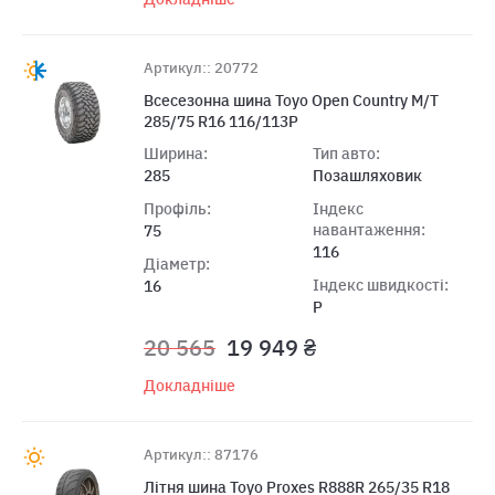
Артикул:: 20772
Всесезонна шина Toyo Open Country M/T
285/75 R16 116/113P
Ширина:
Тип авто:
285
Позашляховик
Профіль:
Індекс
навантаження:
75
116
Діаметр:
Індекс швидкості:
16
P
20 565
19 949 ₴
Докладніше
Артикул:: 87176
Літня шина Toyo Proxes R888R 265/35 R18