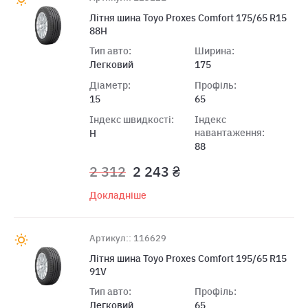
Літня шина Toyo Proxes Comfort 175/65 R15
88H
Тип авто:
Ширина:
Легковий
175
Діаметр:
Профіль:
15
65
Індекс швидкості:
Індекс
навантаження:
H
88
2 312
2 243 ₴
Докладніше
Артикул:: 116629
Літня шина Toyo Proxes Comfort 195/65 R15
91V
Тип авто:
Профіль:
Легковий
65