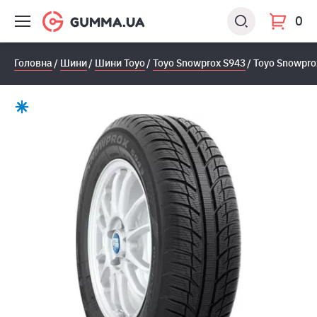
0
Головна
Шини
Шини Toyo
Toyo Snowprox S943
Toyo Snowpro