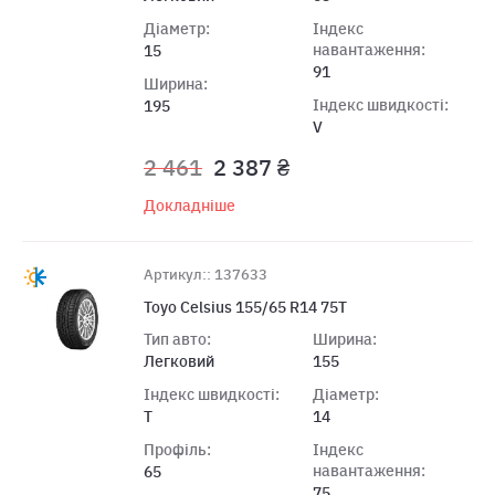
Діаметр:
Індекс
навантаження:
15
91
Ширина:
Індекс швидкості:
195
V
2 461
2 387 ₴
Докладніше
Артикул:: 137633
Toyo Celsius 155/65 R14 75T
Тип авто:
Ширина:
Легковий
155
Індекс швидкості:
Діаметр:
T
14
Профіль:
Індекс
навантаження:
65
75