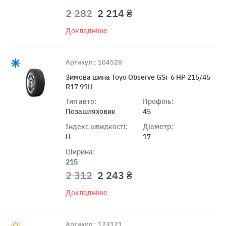
2 282
2 214 ₴
Докладніше
Артикул:: 104528
Зимова шина Toyo Observe GSi-6 HP 215/45
R17 91H
Тип авто:
Профіль:
Позашляховик
45
Індекс швидкості:
Діаметр:
H
17
Ширина:
215
2 312
2 243 ₴
Докладніше
Артикул:: 123121