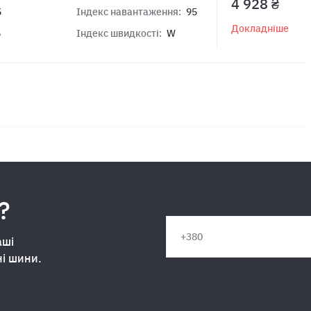
4 928 ₴
5
Індекс навантаження:
95
Докладніше
6
Індекс швидкості:
W
?
аші
ні шини.