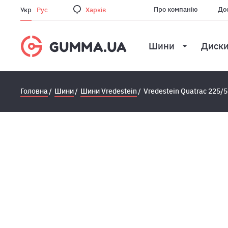
Про компанію
Дос
Укр
Рус
Харкiв
Шини
Диск
Головна
Шини
Шини Vredestein
Vredestein Quatrac 225/