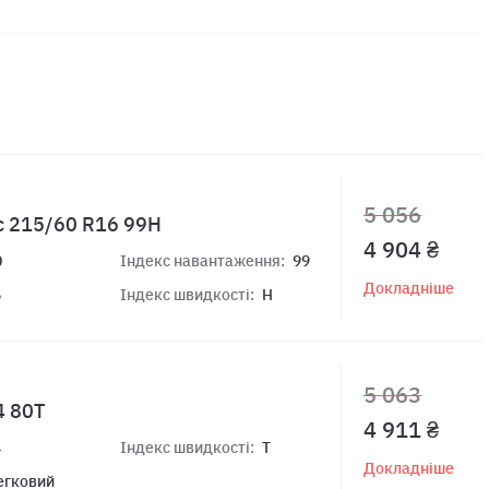
5 056
c 215/60 R16 99H
4 904 ₴
0
Індекс навантаження:
99
Докладніше
6
Індекс швидкості:
H
5 063
4 80T
4 911 ₴
4
Індекс швидкості:
T
Докладніше
егковий