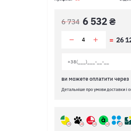
6 532 ₴
6 734
26 1
ви можете оплатити через
Детальніше про умови доставки і о
24
24
24
24
15