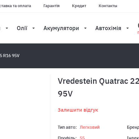
тавка та оплата
Гарантія
Кредит
Контакты
и
Олії
Акумулятори
Автохімія
55 R16 95V
Vredestein Quatrac 2
95V
Залишити відгук
Тип авто:
Легковий
Бренд
Профіль:
55
Індек