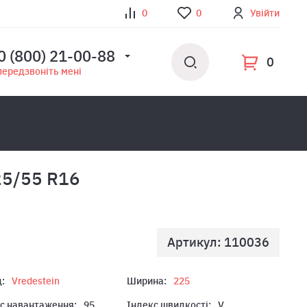
0
0
Увійти
0 (800) 21-00-88
0
передзвоніть мені
25/55 R16
Артикул: 110036
:
Vredestein
Ширина:
225
с навантаження:
95
Індекс швидкості:
V