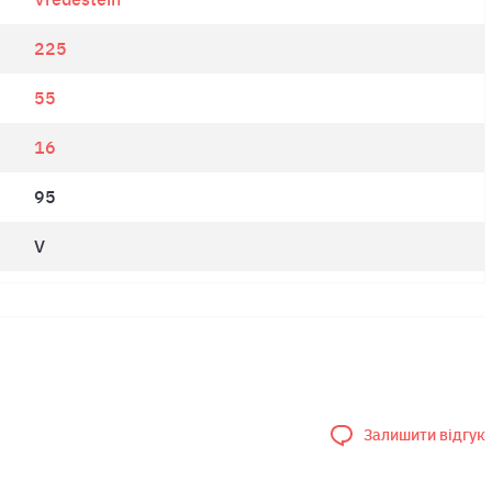
225
55
16
95
V
Залишити відгук