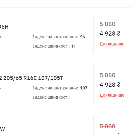
5 080
 96H
4 928 ₴
0
Індекс навантаження:
96
Докладніше
6
Індекс швидкості:
H
5 080
 2 205/65 R16C 107/105T
4 928 ₴
5
Індекс навантаження:
107
Докладніше
6
Індекс швидкості:
T
5 080
5W