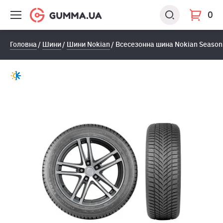
0
Головна
Шини
Шини Nokian
Всесезонна шина Nokian Seasonp