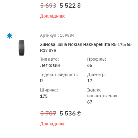
5 693
5 522 ₴
Докладніше
Артикул:: 159884
Зимова шина Nokian Hakkapeliitta R5 175/65
R17 87R
Тип авто:
Профіль:
Легковий
65
Індекс швидкості:
Діаметр:
R
17
Ширина:
Індекс
навантаження:
175
87
5 707
5 536 ₴
Докладніше