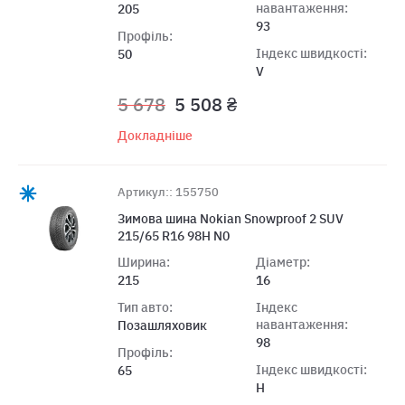
навантаження:
205
93
Профіль:
Індекс швидкості:
50
V
5 678
5 508 ₴
Докладніше
Артикул:: 155750
Зимова шина Nokian Snowproof 2 SUV
215/65 R16 98H N0
Ширина:
Діаметр:
215
16
Тип авто:
Індекс
навантаження:
Позашляховик
98
Профіль:
Індекс швидкості:
65
H