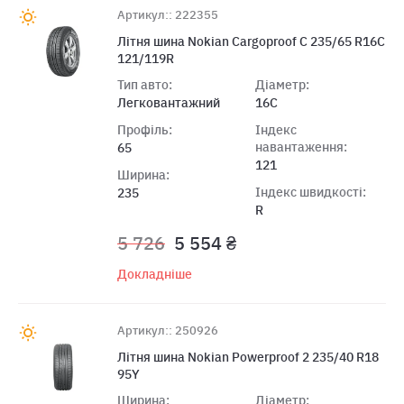
Артикул:: 222355
Літня шина Nokian Cargoproof C 235/65 R16C
121/119R
Тип авто:
Діаметр:
Легковантажний
16C
Профіль:
Індекс
навантаження:
65
121
Ширина:
Індекс швидкості:
235
R
5 726
5 554 ₴
Докладніше
Артикул:: 250926
Літня шина Nokian Powerproof 2 235/40 R18
95Y
Ширина:
Діаметр: