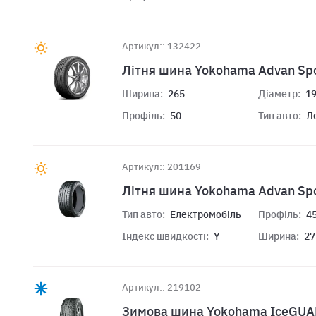
Артикул:: 132422
Літня шина Yokohama Advan Sp
Ширина:
265
Діаметр:
1
Профіль:
50
Тип авто:
Л
Артикул:: 201169
Літня шина Yokohama Advan Sp
Тип авто:
Електромобіль
Профіль:
4
Індекс швидкості:
Y
Ширина:
27
Артикул:: 219102
Зимова шина Yokohama IceGUA