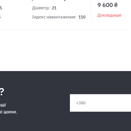
9 600 ₴
5
Діаметр:
21
Докладніше
5
Індекс навантаження:
110
?
аші
ні шини.