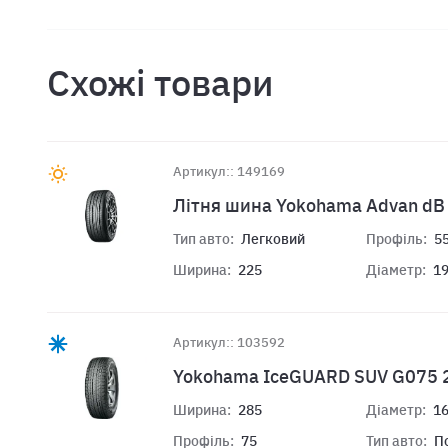
Схожі товари
Артикул:: 149169
Літня шина Yokohama Advan dB
Тип авто:
Легковий
Профіль:
5
Ширина:
225
Діаметр:
1
Артикул:: 103592
Yokohama IceGUARD SUV G075 
Ширина:
285
Діаметр:
1
Профіль:
75
Тип авто:
П