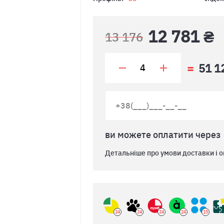
12 781 ₴
13 176
51 1
ви можете оплатити через
Детальніше про умови доставки і о
24
24
24
24
15