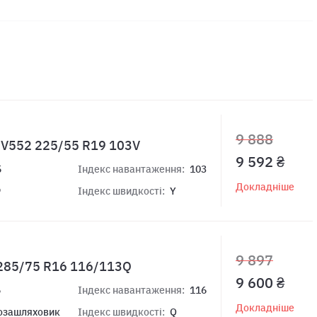
9 888
 V552 225/55 R19 103V
9 592 ₴
5
Індекс навантаження:
103
Докладніше
9
Індекс швидкості:
Y
9 897
285/75 R16 116/113Q
9 600 ₴
6
Індекс навантаження:
116
Докладніше
озашляховик
Індекс швидкості:
Q