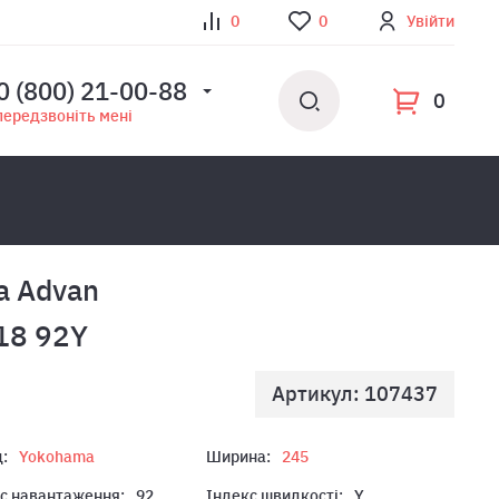
0
0
Увійти
0 (800) 21-00-88
0
передзвоніть мені
a Advan
18 92Y
Артикул: 107437
:
Yokohama
Ширина:
245
с навантаження:
92
Індекс швидкості:
Y