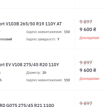
9 897
ort V103B 265/50 R19 110Y АТ
9 600 ₴
9
Індекс навантаження:
110
Докладніше
егковий
Індекс швидкості:
Y
9 897
ort EV V108 275/45 R20 110Y
9 600 ₴
5
Діаметр:
20
Докладніше
5
Індекс навантаження:
110
9 897
RD G075 275/45 R21 110Q