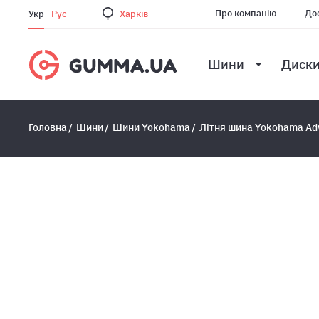
Про компанію
Дос
Укр
Рус
Харкiв
Шини
Диск
Головна
Шини
Шини Yokohama
Літня шина Yokohama Adv