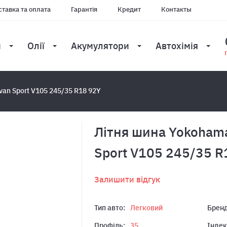
тавка та оплата
Гарантія
Кредит
Контакты
и
Олії
Акумулятори
Автохімія
an Sport V105 245/35 R18 92Y
Літня шина Yokoham
Sport V105 245/35 R
Залишити відгук
Тип авто:
Легковий
Бренд
Профіль:
35
Індек