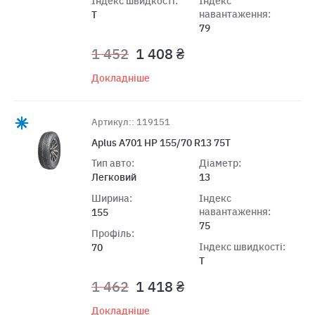
Індекс швидкості:
Індекс
навантаження:
T
79
1 452
1 408 ₴
Докладніше
Артикул:: 119151
Aplus A701 HP 155/70 R13 75T
Тип авто:
Діаметр:
Легковий
13
Ширина:
Індекс
навантаження:
155
75
Профіль:
Індекс швидкості:
70
T
1 462
1 418 ₴
Докладніше