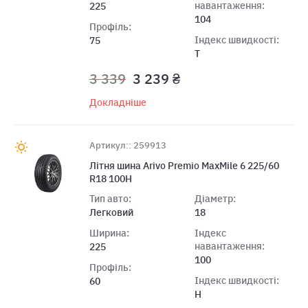
навантаження:
225
104
Профіль:
Індекс швидкості:
75
T
3 339
3 239 ₴
Докладніше
Артикул:: 259913
Лiтня шина Arivo Premio MaxMile 6 225/60
R18 100H
Тип авто:
Діаметр:
Легковий
18
Ширина:
Індекс
навантаження:
225
100
Профіль:
Індекс швидкості:
60
H