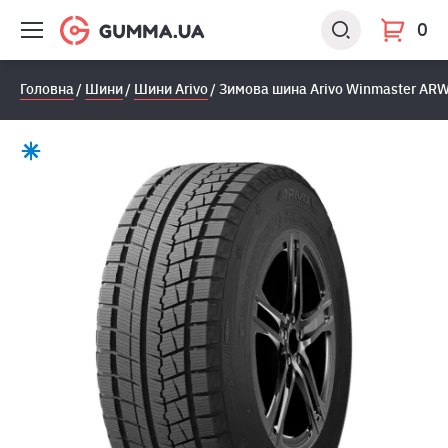
0
Головна
Шини
Шини Arivo
Зимова шина Arivo Winmaster ARW