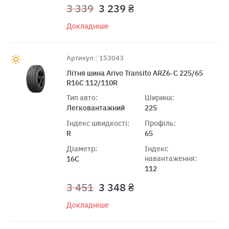
3 339
3 239 ₴
Докладніше
Артикул:: 153043
Лiтня шина Arivo Transito ARZ6-C 225/65
R16C 112/110R
Тип авто:
Ширина:
Легковантажний
225
Індекс швидкості:
Профіль:
R
65
Діаметр:
Індекс
навантаження:
16C
112
3 451
3 348 ₴
Докладніше