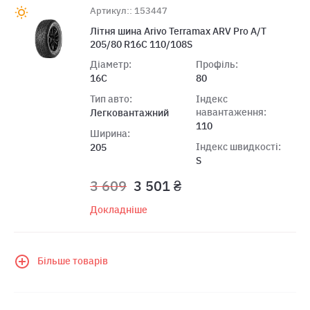
Артикул:: 153447
Лiтня шина Arivo Terramax ARV Pro A/T
205/80 R16C 110/108S
Діаметр:
Профіль:
16C
80
Тип авто:
Індекс
навантаження:
Легковантажний
110
Ширина:
Індекс швидкості:
205
S
3 609
3 501 ₴
Докладніше
Більше товарів