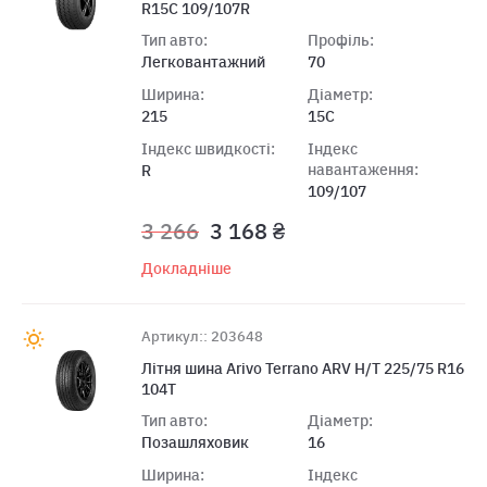
R15C 109/107R
Тип авто:
Профіль:
Легковантажний
70
Ширина:
Діаметр:
215
15C
Індекс швидкості:
Індекс
навантаження:
R
109/107
3 266
3 168 ₴
Докладніше
Артикул:: 203648
Лiтня шина Arivo Terrano ARV H/T 225/75 R16
104T
Тип авто:
Діаметр:
Позашляховик
16
Ширина:
Індекс