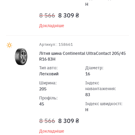
H
8 566
8 309 ₴
Докладніше
Артикул:: 158661
Лiтня шина Continental UltraContact 205/45
R16 83H
Тип авто:
Діаметр:
Легковий
16
Ширина:
Індекс
навантаження:
205
83
Профіль:
Індекс швидкості:
45
H
8 566
8 309 ₴
Докладніше