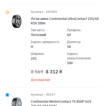
Артикул:: 125502
Літня шина Continental UltraContact 225/60
R18 100H
Тип авто:
Профіль:
Легковий
60
Індекс швидкості:
Діаметр:
H
18
Ширина:
Індекс
навантаження:
225
100
8 569
8 312 ₴
Докладніше
Артикул:: 40357
Continental WinterContact TS 850P SUV
225/55 R18 102V