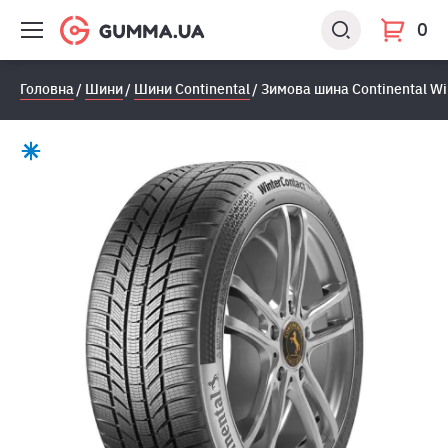
0
Головна
Шини
Шини Continental
Зимова шина Continental Wi