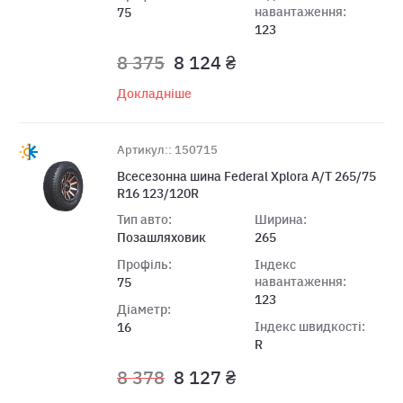
навантаження:
75
123
8 375
8 124 ₴
Докладніше
Артикул:: 150715
Всесезонна шина Federal Xplora A/T 265/75
R16 123/120R
Тип авто:
Ширина:
Позашляховик
265
Профіль:
Індекс
навантаження:
75
123
Діаметр:
Індекс швидкості:
16
R
8 378
8 127 ₴