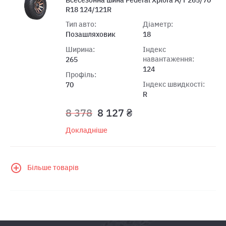
R18 124/121R
Тип авто:
Діаметр:
Позашляховик
18
Ширина:
Індекс
навантаження:
265
124
Профіль:
Індекс швидкості:
70
R
8 378
8 127 ₴
Докладніше
Більше товарів