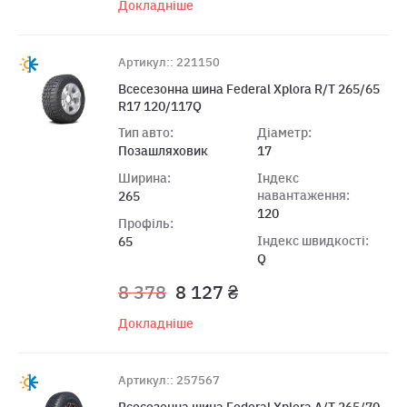
Докладніше
Артикул:: 221150
Всесезонна шина Federal Xplora R/T 265/65
R17 120/117Q
Тип авто:
Діаметр:
Позашляховик
17
Ширина:
Індекс
навантаження:
265
120
Профіль:
Індекс швидкості:
65
Q
8 378
8 127 ₴
Докладніше
Артикул:: 257567
Всесезонна шина Federal Xplora A/T 265/70