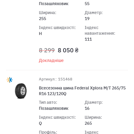
Позашляховик
55
Ширина:
Діаметр:
255
19
Індекс швидкості:
Індекс
навантаження:
H
111
8 299
8 050 ₴
Докладніше
Артикул:: 151468
Всесезонна шина Federal Xplora M/T 265/75
R16 123/120Q
Тип авто:
Діаметр:
Позашляховик
16
Індекс швидкості:
Ширина:
Q
265
Профіль:
Індекс