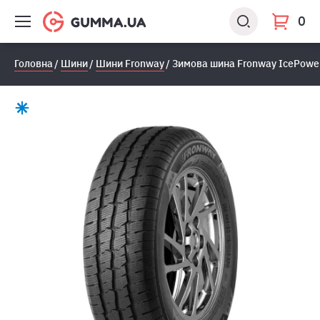
0
Головна
Шини
Шини Fronway
Зимова шина Fronway IcePower