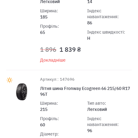
Легковий
14
Ширина:
Індекс
навантаження:
185
86
Профіль:
Індекс швидкості:
65
H
1 896
1 839 ₴
Докладніше
Артикул:: 147696
Літня шина Fronway Ecogreen 66 215/60 R17
96T
Ширина:
Тип авто:
215
Легковий
Профіль:
Індекс
навантаження:
60
96
Діаметр: