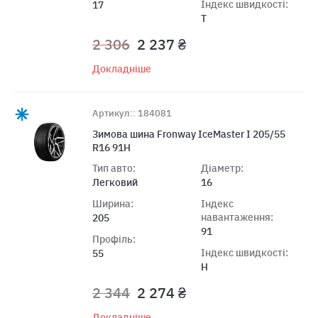
Індекс швидкості:
17
T
2 306
2 237 ₴
Докладніше
Артикул:: 184081
Зимова шина Fronway IceMaster I 205/55
R16 91H
Тип авто:
Діаметр:
Легковий
16
Ширина:
Індекс
навантаження:
205
91
Профіль:
Індекс швидкості:
55
H
2 344
2 274 ₴
Докладніше