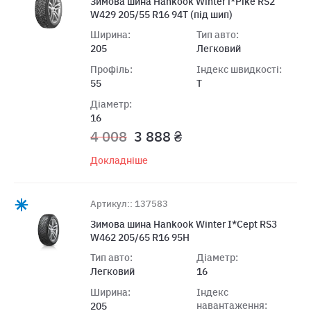
Зимова шина Hankook Winter i*Pike RS2
W429 205/55 R16 94T (під шип)
Ширина:
Тип авто:
205
Легковий
Профіль:
Індекс швидкості:
55
T
Діаметр:
16
4 008
3 888 ₴
Докладніше
Артикул:: 137583
Зимова шина Hankook Winter I*Cept RS3
W462 205/65 R16 95H
Тип авто:
Діаметр:
Легковий
16
Ширина:
Індекс
навантаження:
205