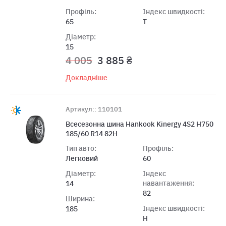
Профіль:
Індекс швидкості:
65
T
Діаметр:
15
4 005
3 885 ₴
Докладніше
Артикул:: 110101
Всесезонна шина Hankook Kinergy 4S2 H750
185/60 R14 82H
Тип авто:
Профіль:
Легковий
60
Діаметр:
Індекс
навантаження:
14
82
Ширина:
Індекс швидкості:
185
H