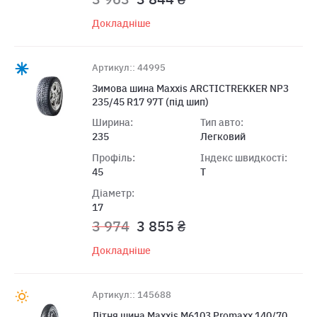
Докладніше
Артикул:: 44995
Зимова шина Maxxis ARCTICTREKKER NP3
235/45 R17 97T (під шип)
Ширина:
Тип авто:
235
Легковий
Профіль:
Індекс швидкості:
45
T
Діаметр:
17
3 974
3 855 ₴
Докладніше
Артикул:: 145688
Літня шина Maxxis M6103 Promaxx 140/70