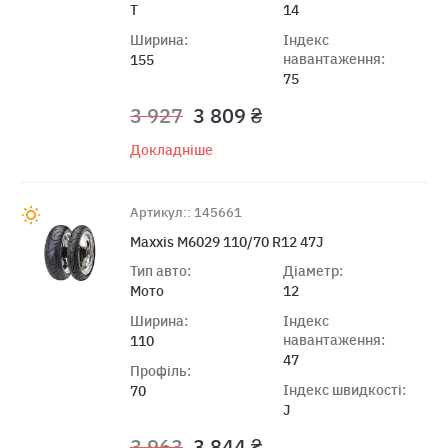
T
14
Ширина:
Індекс
навантаження:
155
75
3 927
3 809 ₴
Докладніше
Артикул:: 145661
Maxxis M6029 110/70 R12 47J
Тип авто:
Діаметр:
Мото
12
Ширина:
Індекс
навантаження:
110
47
Профіль:
Індекс швидкості:
70
J
3 963
3 844 ₴