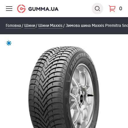
0
Головна
Шини
Шини Maxxis
Зимова шина Maxxis Premitra S