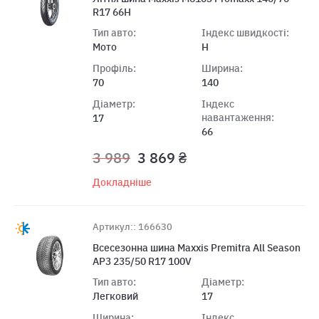
R17 66H
Тип авто:
Індекс швидкості:
Мото
H
Профіль:
Ширина:
70
140
Діаметр:
Індекс
навантаження:
17
66
3 989
3 869 ₴
Докладніше
Артикул:: 166630
Всесезонна шина Maxxis Premitra All Season
AP3 235/50 R17 100V
Тип авто:
Діаметр:
Легковий
17
Ширина:
Індекс