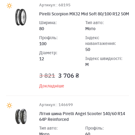
Артикул:: 68195
Pirelli Scorpion MX32 Mid Soft 80/100 R12 50M
Ширина:
Тип авто:
80
Мото
Профіль:
Індекс
навантаження:
100
50
Діаметр:
Індекс швидкості:
12
M
3 821
3 706 ₴
Докладніше
Артикул:: 146699
Лiтня шина Pirelli Angel Scooter 140/60 R14
64P Reinforced
Тип авто:
Профіль:
Мото
60