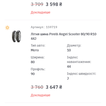
3 709
3 598 ₴
Докладніше
Артикул:: 159719
Лiтня шина Pirelli Angel Scooter 80/90 R10
44J
Тип авто:
Діаметр:
Мото
10
Ширина:
Індекс
навантаження:
80
44
Профіль:
Індекс швидкості:
90
J
3 760
3 647 ₴
Докладніше