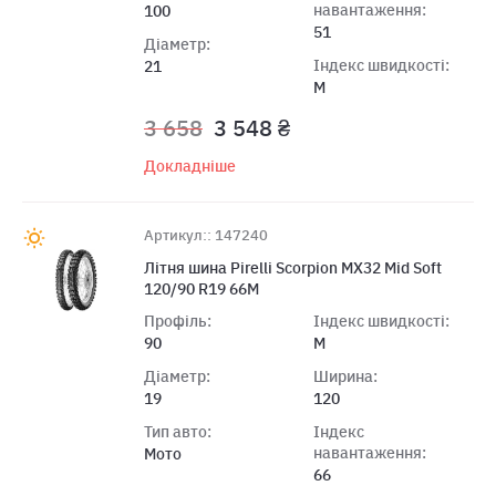
навантаження:
100
51
Діаметр:
Індекс швидкості:
21
M
3 658
3 548 ₴
Докладніше
Артикул:: 147240
Літня шина Pirelli Scorpion MX32 Mid Soft
120/90 R19 66M
Профіль:
Індекс швидкості:
90
M
Діаметр:
Ширина:
19
120
Тип авто:
Індекс
навантаження:
Мото
66