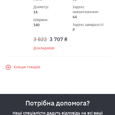
Діаметр:
Індекс
навантаження:
14
64
Ширина:
Індекс швидкості:
140
P
3 822
3 707 ₴
Докладніше
Більше товарів
Потрібна допомога?
Наші спеціалісти дадуть відповідь на всі ваші