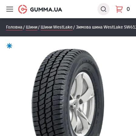
0
Головна
Шини
Шини WestLake
Зимова шина WestLake SW612