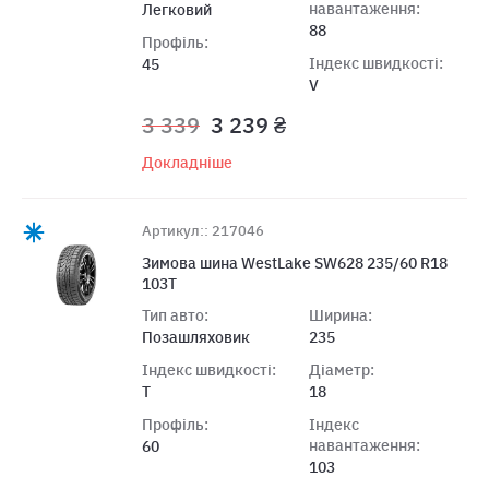
навантаження:
Легковий
88
Профіль:
Індекс швидкості:
45
V
3 339
3 239 ₴
Докладніше
Артикул:: 217046
Зимова шина WestLake SW628 235/60 R18
103T
Тип авто:
Ширина:
Позашляховик
235
Індекс швидкості:
Діаметр:
T
18
Профіль:
Індекс
навантаження:
60
103