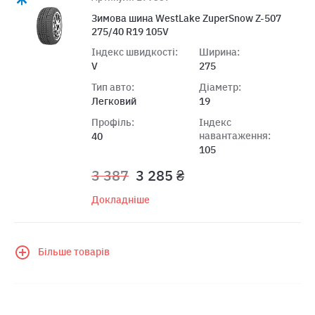
Зимова шина WestLake ZuperSnow Z-507
275/40 R19 105V
Індекс швидкості:
Ширина:
V
275
Тип авто:
Діаметр:
Легковий
19
Профіль:
Індекс
навантаження:
40
105
3 387
3 285 ₴
Докладніше
Більше товарів