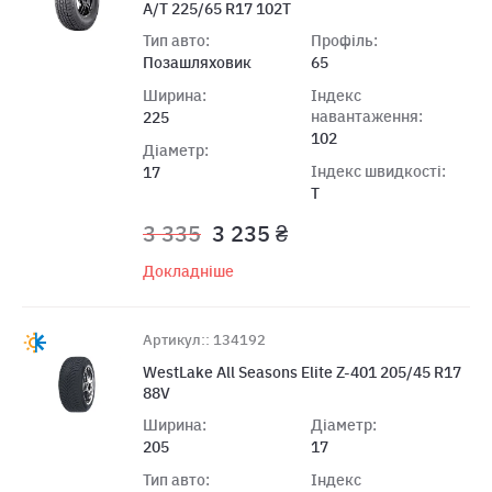
A/T 225/65 R17 102T
Тип авто:
Профіль:
Позашляховик
65
Ширина:
Індекс
навантаження:
225
102
Діаметр:
Індекс швидкості:
17
T
3 335
3 235 ₴
Докладніше
Артикул:: 134192
WestLake All Seasons Elite Z-401 205/45 R17
88V
Ширина:
Діаметр:
205
17
Тип авто:
Індекс