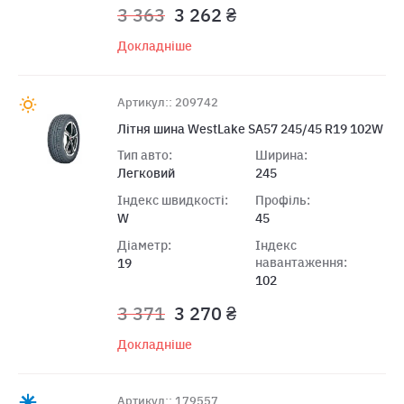
3 363
3 262 ₴
Докладніше
Артикул:: 209742
Літня шина WestLake SA57 245/45 R19 102W
Тип авто:
Ширина:
Легковий
245
Індекс швидкості:
Профіль:
W
45
Діаметр:
Індекс
навантаження:
19
102
3 371
3 270 ₴
Докладніше
Артикул:: 179557