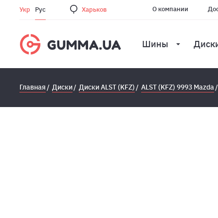
О компании
Дос
Укр
Рус
Харьков
Шины
Диск
Главная
Диски
Диски ALST (KFZ)
ALST (KFZ) 9993 Mazda