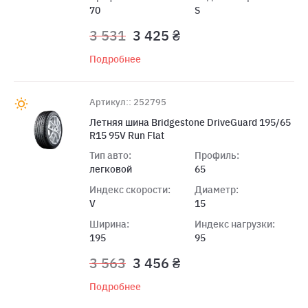
70
S
3 531
3 425 ₴
Подробнее
Артикул:: 252795
Летняя шина Bridgestone DriveGuard 195/65
R15 95V Run Flat
Тип авто:
Профиль:
легковой
65
Индекс скорости:
Диаметр:
V
15
Ширина:
Индекс нагрузки:
195
95
3 563
3 456 ₴
Подробнее