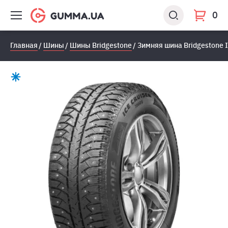
0
Главная
Шины
Шины Bridgestone
Зимняя шина Bridgestone I