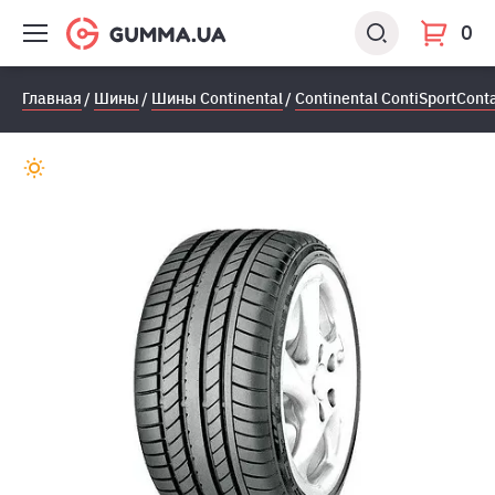
0
Главная
Шины
Шины Continental
Continental ContiSportConta