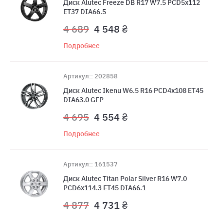
Диск Alutec Freeze DB R17 W7.5 PCD5x112
ET37 DIA66.5
4 689
4 548 ₴
Подробнее
Артикул:: 202858
Диск Alutec Ikenu W6.5 R16 PCD4x108 ET45
DIA63.0 GFP
4 695
4 554 ₴
Подробнее
Артикул:: 161537
Диск Alutec Titan Polar Silver R16 W7.0
PCD6x114.3 ET45 DIA66.1
4 877
4 731 ₴