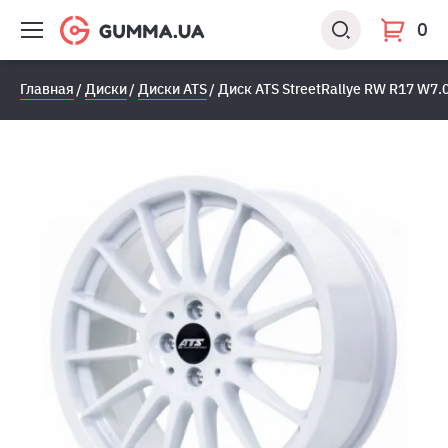
0
Главная
Диски
Диски ATS
Диск ATS StreetRallye RW R17 W7.