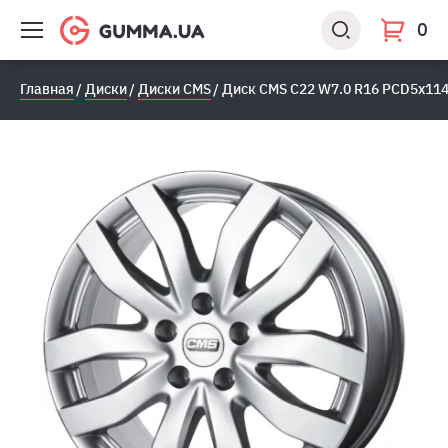
0
Главная
Диски
Диски CMS
Диск CMS C22 W7.0 R16 PCD5x114.3