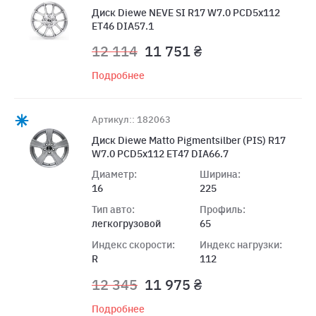
Диск Diewe NEVE SI R17 W7.0 PCD5x112
ET46 DIA57.1
12 114
11 751 ₴
Подробнее
Артикул:: 182063
Диск Diewe Matto Pigmentsilber (PIS) R17
W7.0 PCD5x112 ET47 DIA66.7
Диаметр:
Ширина:
16
225
Тип авто:
Профиль:
легкогрузовой
65
Индекс скорости:
Индекс нагрузки:
R
112
12 345
11 975 ₴
Подробнее