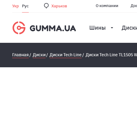
О компании
Дос
Укр
Рус
Харьков
Шины
Диск
Главная
Диски
Диски Tech Line
Диски Tech Line TL1505 