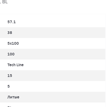
 BL
57.1
38
5x100
100
Tech Line
15
5
Литые