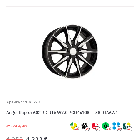
Артикул: 136523
Angel Raptor 602 BD R16 W7.0 PCD4x108 ET38 DIA67.1
от 724 ₴/мес
24
24
24
24
15
24
4 352
4 222 ₴