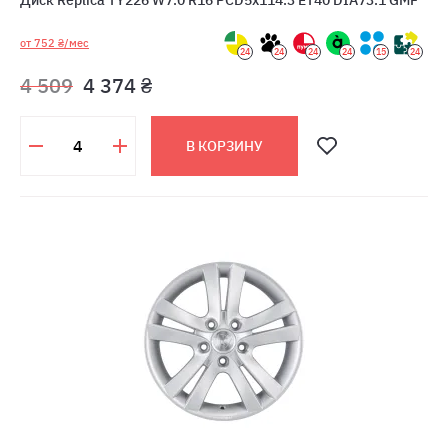
Диск Replica TY226 W7.0 R16 PCD5x114.3 ET40 DIA73.1 GMF
от 752 ₴/мес
24
24
24
24
15
24
4 509
4 374 ₴
В КОРЗИНУ