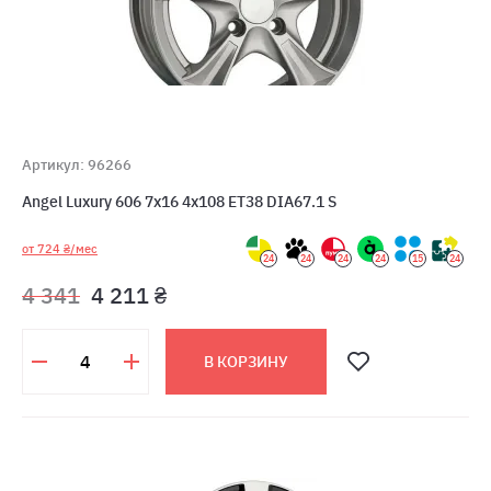
Артикул: 96266
Angel Luxury 606 7x16 4x108 ET38 DIA67.1 S
от 724 ₴/мес
24
24
24
24
15
24
4 341
4 211 ₴
В КОРЗИНУ