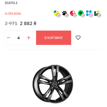
DIA70.2
от 496 ₴/мес
24
24
24
24
15
24
2 971
2 882 ₴
В КОРЗИНУ