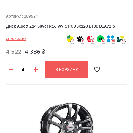
Артикул: 189624
Диск Aluett Z14 Silver R16 W7.5 PCD5x120 ET38 DIA72.6
от 752 ₴/мес
24
24
24
24
15
24
4 522
4 386 ₴
В КОРЗИНУ