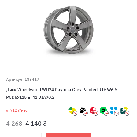
Артикул: 188417
Диск Wheelworld WH24 Daytona Grey Painted R16 W6.5
PCD5x115 ET41 DIA70.2
от 712 ₴/мес
24
24
24
24
15
24
4 268
4 140 ₴