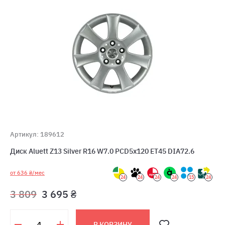
Артикул: 189612
Диск Aluett Z13 Silver R16 W7.0 PCD5x120 ET45 DIA72.6
от 636 ₴/мес
24
24
24
24
15
24
3 809
3 695 ₴
В КОРЗИНУ