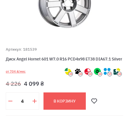
Артикул: 181539
Диск Angel Hornet 601 W7.0 R16 PCD4x98 ET38 DIA67.1 Silver
от 704 ₴/мес
24
24
24
24
15
24
4 226
4 099 ₴
В КОРЗИНУ