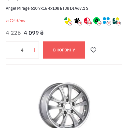
Angel Mirage 610 7x16 4x108 ET38 DIA67.1 S
от 704 ₴/мес
24
24
24
24
15
24
4 226
4 099 ₴
В КОРЗИНУ