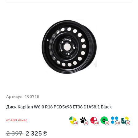
Артикул: 190715
Диск Kapitan W6.0 R16 PCD5x98 ET36 DIA58.1 Black
от 400 ₴/мес
24
24
24
24
15
24
2 397
2 325 ₴