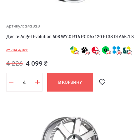
Артикул: 141818
Диски Angel Evolution 608 W7.0 R16 PCD5x120 ET38 DIA65.1 S
от 704 ₴/мес
24
24
24
24
15
24
4 226
4 099 ₴
В КОРЗИНУ