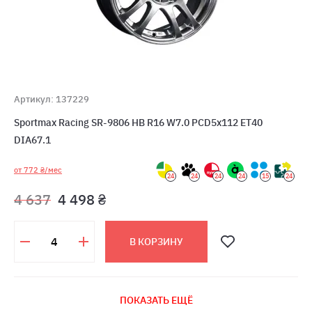
Артикул: 137229
Sportmax Racing SR-9806 HB R16 W7.0 PCD5x112 ET40
DIA67.1
от 772 ₴/мес
24
24
24
24
15
24
4 637
4 498 ₴
В КОРЗИНУ
ПОКАЗАТЬ ЕЩЁ