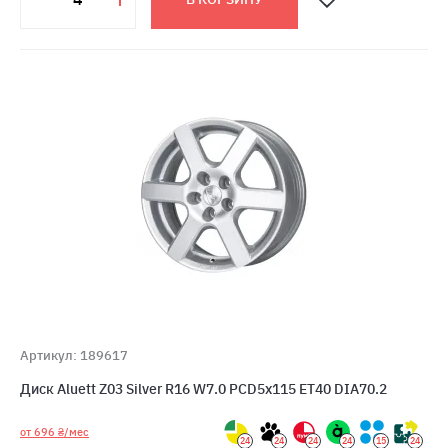
Артикул: 189617
Диск Aluett Z03 Silver R16 W7.0 PCD5x115 ET40 DIA70.2
от 696 ₴/мес
24
24
24
24
15
24