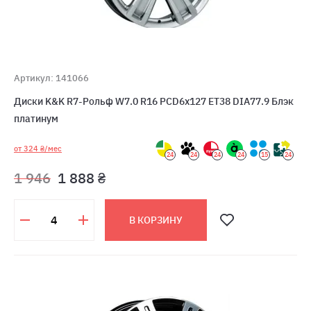
Артикул: 141066
Диски K&K R7-Рольф W7.0 R16 PCD6x127 ET38 DIA77.9 Блэк
платинум
от 324 ₴/мес
24
24
24
24
15
24
1 946
1 888 ₴
В КОРЗИНУ