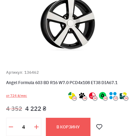
Артикул: 136462
Angel Formula 603 BD R16 W7.0 PCD4x108 ET38 DIA67.1
от 724 ₴/мес
24
24
24
24
15
24
4 352
4 222 ₴
В КОРЗИНУ