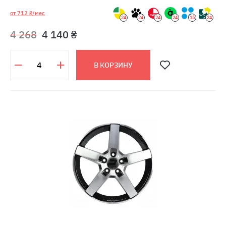
от 712 ₴/мес
24
24
24
24
15
24
4 268
4 140 ₴
В КОРЗИНУ