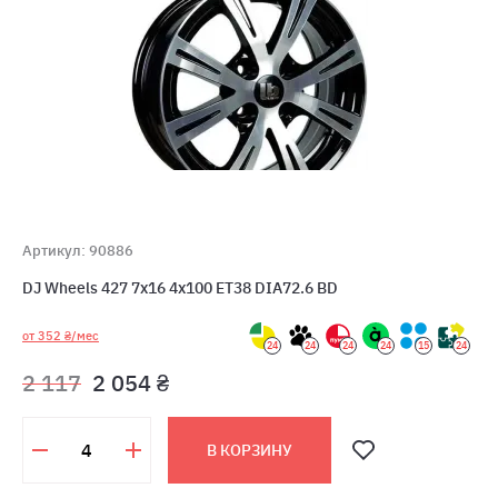
Артикул: 90886
DJ Wheels 427 7x16 4x100 ET38 DIA72.6 BD
от 352 ₴/мес
24
24
24
24
15
24
2 117
2 054 ₴
В КОРЗИНУ