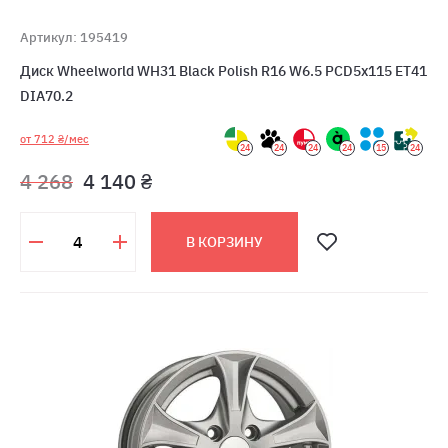
Артикул: 195419
Диск Wheelworld WH31 Black Polish R16 W6.5 PCD5x115 ET41
DIA70.2
от 712 ₴/мес
24
24
24
24
15
24
4 268
4 140 ₴
В КОРЗИНУ