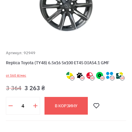
Артикул: 92949
Replica Toyota (TY48) 6.5x16 5x100 ET45 DIA54.1 GMF
от 560 ₴/мес
24
24
24
24
15
24
3 364
3 263 ₴
В КОРЗИНУ