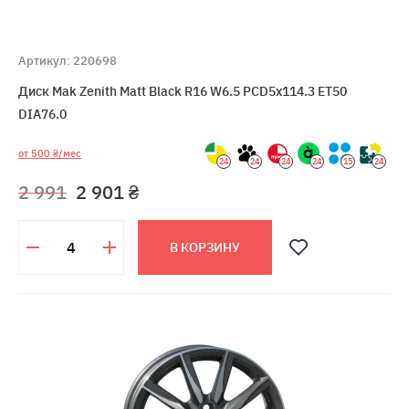
Артикул: 220698
Диск Mak Zenith Matt Black R16 W6.5 PCD5x114.3 ET50
DIA76.0
от 500 ₴/мес
24
24
24
24
15
24
2 991
2 901 ₴
В КОРЗИНУ