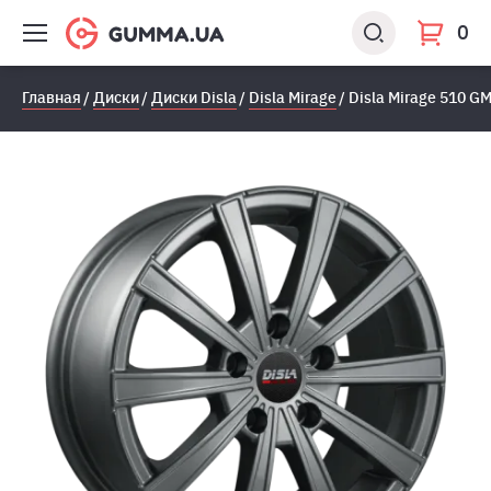
0
Главная
Диски
Диски Disla
Disla Mirage
Disla Mirage 510 G