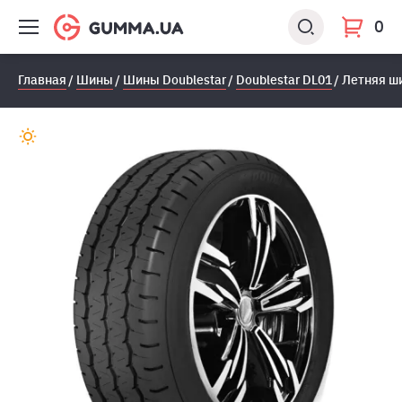
0
Главная
Шины
Шины Doublestar
Doublestar DL01
Летняя ши