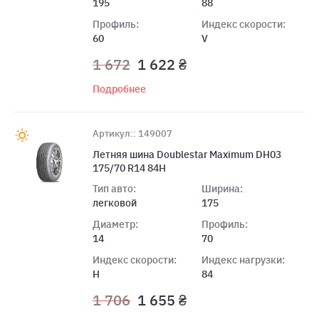
195
88
Профиль:
Индекс скорости:
60
V
1 672
1 622 ₴
Подробнее
Артикул:: 149007
Летняя шина Doublestar Maximum DH03
175/70 R14 84H
Тип авто:
Ширина:
легковой
175
Диаметр:
Профиль:
14
70
Индекс скорости:
Индекс нагрузки:
H
84
1 706
1 655 ₴