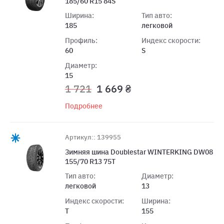
185/60 R15 84S
Ширина:
Тип авто:
185
легковой
Профиль:
Индекс скорости:
60
S
Диаметр:
15
1 721
1 669 ₴
Подробнее
Артикул:: 139955
Зимняя шина Doublestar WINTERKING DW08
155/70 R13 75T
Тип авто:
Диаметр:
легковой
13
Индекс скорости:
Ширина:
T
155