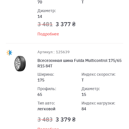
70
T
Диаметр:
14
3 481
3 377 ₴
Подробнее
Артикул:: 125639
Всесезонная шина Fulda Multicontrol 175/65
R15 84T
Ширина:
Индекс скорости:
175
T
Профиль:
Диаметр:
65
15
Тип авто:
Индекс нагрузки:
легковой
84
3 483
3 379 ₴