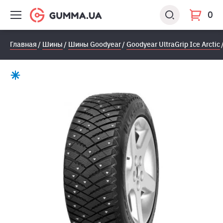
0
Главная
Шины
Шины Goodyear
Goodyear UltraGrip Ice Arctic