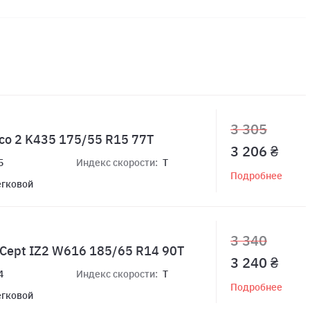
3 305
co 2 K435 175/55 R15 77T
3 206 ₴
5
Индекс скорости:
T
Подробнее
егковой
3 340
*Cept IZ2 W616 185/65 R14 90T
3 240 ₴
4
Индекс скорости:
T
Подробнее
егковой