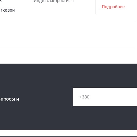
5
Индекс скорости:
T
Подробнее
егковой
опросы и