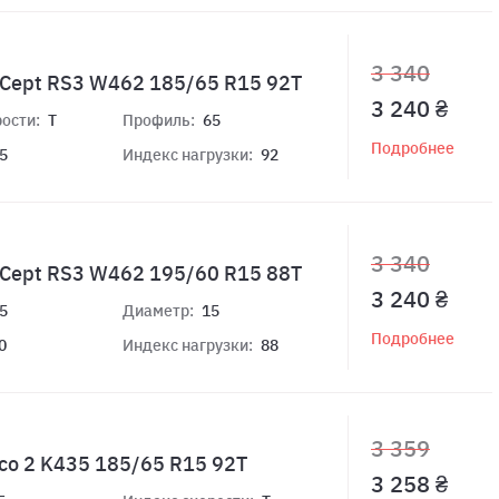
3 340
*Cept RS3 W462 185/65 R15 92T
3 240 ₴
ости:
T
Профиль:
65
Подробнее
5
Индекс нагрузки:
92
3 340
*Cept RS3 W462 195/60 R15 88T
3 240 ₴
5
Диаметр:
15
Подробнее
0
Индекс нагрузки:
88
3 359
co 2 K435 185/65 R15 92T
3 258 ₴