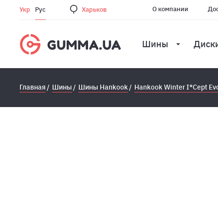
О компании
Дос
Укр
Рус
Харьков
Шины
Диск
Главная
Шины
Шины Hankook
Hankook Winter I*Cept E