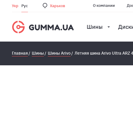
О компании
Дос
Укр
Рус
Харьков
Шины
Диск
Главная
Шины
Шины Arivo
Летняя шина Arivo Ultra ARZ 