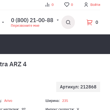
0
0
Войти
0 (800) 21-00-88
0
Перезвоните мне
tra ARZ 4
Артикул: 212868
:
Arivo
Ширина:
235
с нагрузки:
97
Индекс скорости:
V