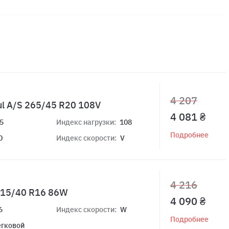
4 207
ul A/S 265/45 R20 108V
4 081 ₴
5
Индекс нагрузки:
108
Подробнее
0
Индекс скорости:
V
4 216
 215/40 R16 86W
4 090 ₴
6
Индекс скорости:
W
Подробнее
егковой