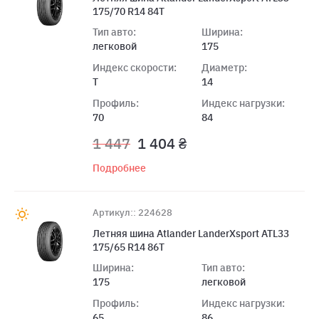
175/70 R14 84T
Тип авто:
Ширина:
легковой
175
Индекс скорости:
Диаметр:
T
14
Профиль:
Индекс нагрузки:
70
84
1 447
1 404 ₴
Подробнее
Артикул:: 224628
Летняя шина Atlander LanderXsport ATL33
175/65 R14 86T
Ширина:
Тип авто:
175
легковой
Профиль:
Индекс нагрузки:
65
86