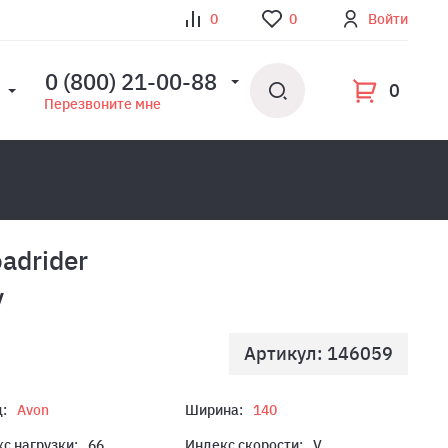
0
0
Войти
0 (800) 21-00-88
0
Перезвоните мне
adrider
V
Артикул: 146059
:
Avon
Ширина:
140
с нагрузки:
66
Индекс скорости:
V