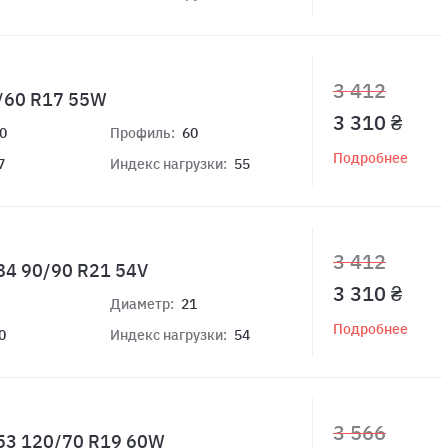
3 412
0/60 R17 55W
3 310 ₴
0
Профиль:
60
Подробнее
7
Индекс нагрузки:
55
3 412
84 90/90 R21 54V
3 310 ₴
Диаметр:
21
Подробнее
0
Индекс нагрузки:
54
3 566
V53 120/70 R19 60W