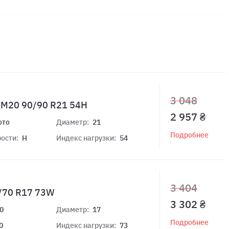
3 048
AM20 90/90 R21 54H
2 957 ₴
ото
Диаметр:
21
Подробнее
ости:
H
Индекс нагрузки:
54
3 404
0/70 R17 73W
3 302 ₴
0
Диаметр:
17
Подробнее
0
Индекс нагрузки:
73