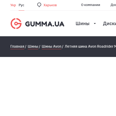
О компании
Дос
Укр
Рус
Харьков
Шины
Диск
Главная
Шины
Шины Avon
Летняя шина Avon Roadrider 