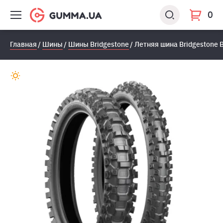
0
Главная
Шины
Шины Bridgestone
Летняя шина Bridgestone B