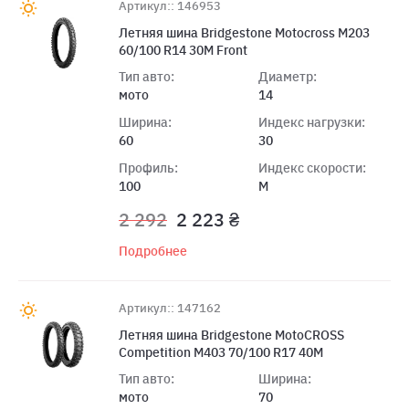
Артикул:: 146953
Летняя шина Bridgestone Motocross M203
60/100 R14 30M Front
Тип авто:
Диаметр:
мото
14
Ширина:
Индекс нагрузки:
60
30
Профиль:
Индекс скорости:
100
M
2 292
2 223 ₴
Подробнее
Артикул:: 147162
Летняя шина Bridgestone MotoCROSS
Competition M403 70/100 R17 40M
Тип авто:
Ширина:
мото
70