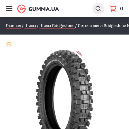
0
Главная
Шины
Шины Bridgestone
Летняя шина Bridgestone M