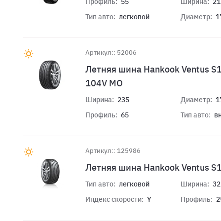
Профиль:
55
Ширина:
21
Тип авто:
легковой
Диаметр:
1
Артикул:: 52006
Летняя шина Hankook Ventus S
104V MO
Ширина:
235
Диаметр:
1
Профиль:
65
Тип авто:
в
Артикул:: 125986
Летняя шина Hankook Ventus S
Тип авто:
легковой
Ширина:
32
Индекс скорости:
Y
Профиль:
2