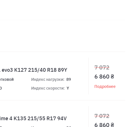
7 072
 evo3 K127 215/40 R18 89Y
6 860 ₴
егковой
Индекс нагрузки:
89
Подробнее
0
Индекс скорости:
Y
7 072
ime 4 K135 215/55 R17 94V
6 860 ₴