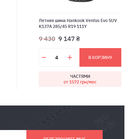
Летняя шина Hankook Ventus Evo SUV
K137A 285/45 R19 111Y
9 430
9 147 ₴
В КОРЗИНУ
ЧАСТЯМИ
от 1572
грн/мес