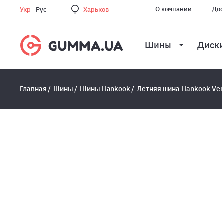
О компании
Дос
Укр
Рус
Харьков
Шины
Диск
Главная
Шины
Шины Hankook
Летняя шина Hankook Ven