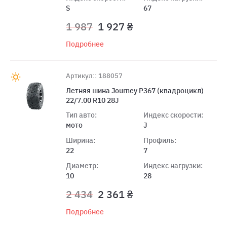
S
67
1 987
1 927 ₴
Подробнее
Артикул:: 188057
Летняя шина Journey P367 (квадроцикл)
22/7.00 R10 28J
Тип авто:
Индекс скорости:
мото
J
Ширина:
Профиль:
22
7
Диаметр:
Индекс нагрузки:
10
28
2 434
2 361 ₴
Подробнее