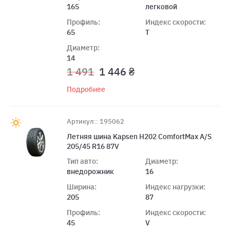
165
легковой
Профиль:
Индекс скорости:
65
T
Диаметр:
14
1 491
1 446 ₴
Подробнее
Артикул:: 195062
Летняя шина Kapsen H202 ComfortMax A/S
205/45 R16 87V
Тип авто:
Диаметр:
внедорожник
16
Ширина:
Индекс нагрузки:
205
87
Профиль:
Индекс скорости:
45
V