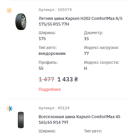
Артикул:: 105574
Летняя шина Kapsen H202 ComfortMax A/S
175/55 R15 77H
Ширина:
Диаметр:
175
15
Тип авто:
Индекс нагрузки:
внедорожник
77
Профиль:
Индекс скорости:
55
H
1 477
1 433 ₴
Подробнее
Артикул:: 45124
Всесезонная шина Kapsen ComfortMax 4S
165/65 R14 79T
Ширина:
Тип авто: