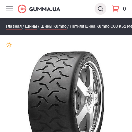
0
Главная
Шины
Шины Kumho
Летняя шина Kumho C03 K51 Me