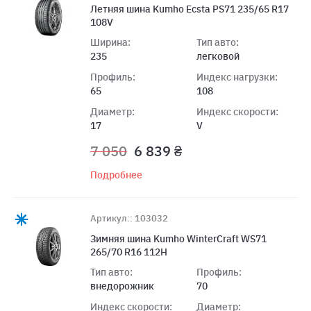
Летняя шина Kumho Ecsta PS71 235/65 R17
108V
Ширина:
Тип авто:
235
легковой
Профиль:
Индекс нагрузки:
65
108
Диаметр:
Индекс скорости:
17
V
7 050
6 839 ₴
Подробнее
Артикул:: 103032
Зимняя шина Kumho WinterCraft WS71
265/70 R16 112H
Тип авто:
Профиль:
внедорожник
70
Индекс скорости:
Диаметр: