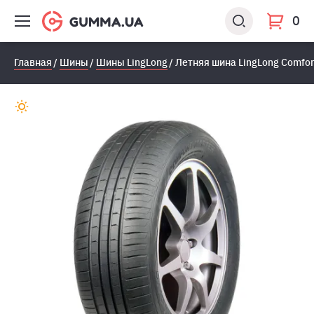
0
Главная
Шины
Шины LingLong
Летняя шина LingLong Comfor