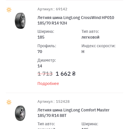
Артикул:: 69142
Летняя шина LingLong CrossWind HP010
185/70 R14 92H
Ширина:
Тип авто:
185
легковой
Профиль:
Индекс скорости:
70
H
Диаметр:
14
1 713
1 662 ₴
Подробнее
Артикул:: 152428
Летняя шина LingLong Comfort Master
185/70 R14 88T
Тип авто:
Ширина: