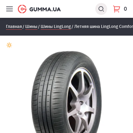
0
Главная
Шины
Шины LingLong
Летняя шина LingLong Comfor