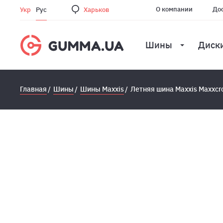
О компании
Дос
Укр
Рус
Харьков
Шины
Диск
Главная
Шины
Шины Maxxis
Летняя шина Maxxis Maxxcr