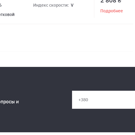
2 808 ₴
6
Индекс скорости:
V
Подробнее
егковой
опросы и