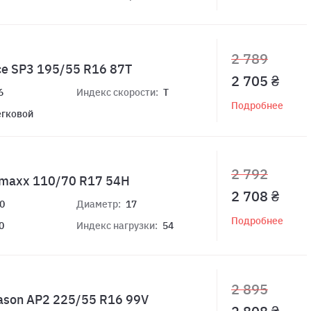
2 789
ce SP3 195/55 R16 87T
2 705 ₴
6
Индекс скорости:
T
Подробнее
егковой
2 792
omaxx 110/70 R17 54H
2 708 ₴
0
Диаметр:
17
Подробнее
0
Индекс нагрузки:
54
2 895
ason AP2 225/55 R16 99V