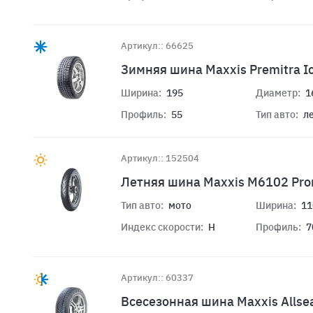
Артикул:: 66625
Зимняя шина Maxxis Premitra I
Ширина:
195
Диаметр:
1
Профиль:
55
Тип авто:
л
Артикул:: 152504
Летняя шина Maxxis M6102 Pr
Тип авто:
мото
Ширина:
11
Индекс скорости:
H
Профиль:
7
Артикул:: 60337
Всесезонная шина Maxxis Allse