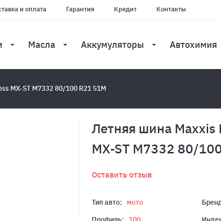
тавка и оплата
Гарантия
Кредит
Контакты
и
Масла
Аккумуляторы
Автохимия
oss MX-ST M7332 80/100 R21 51M
Летняя шина Maxxis 
MX-ST M7332 80/10
Оставить отзыв
Тип авто:
мото
Бренд
Профиль:
100
Индек