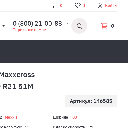
0
0
Войти
0 (800) 21-00-88
0
Перезвоните мне
Maxxcross
0 R21 51M
Артикул: 146585
:
Maxxis
Ширина:
80
с нагрузки:
51
Индекс скорости:
M