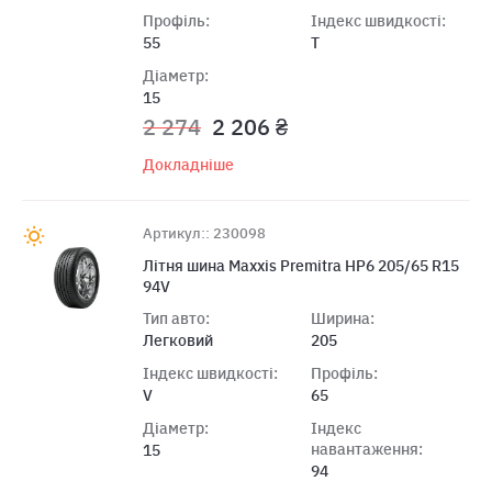
Профіль:
Індекс швидкості:
55
T
Діаметр:
15
2 274
2 206 ₴
Докладніше
Артикул:: 230098
Літня шина Maxxis Premitra HP6 205/65 R15
94V
Тип авто:
Ширина:
Легковий
205
Індекс швидкості:
Профіль:
V
65
Діаметр:
Індекс
навантаження:
15
94