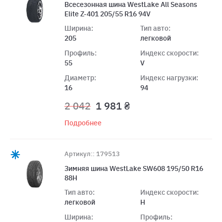
Всесезонная шина WestLake All Seasons
Elite Z-401 205/55 R16 94V
Ширина:
Тип авто:
205
легковой
Профиль:
Индекс скорости:
55
V
Диаметр:
Индекс нагрузки:
16
94
2 042
1 981 ₴
Подробнее
Артикул:: 179513
Зимняя шина WestLake SW608 195/50 R16
88H
Тип авто:
Индекс скорости:
легковой
H
Ширина:
Профиль: