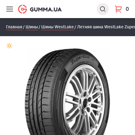
0
Главная
Шины
Шины WestLake
Летняя шина WestLake Zuper