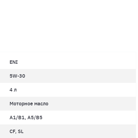
ENI
5W-30
4 л
Моторное масло
A1/B1, A5/B5
CF, SL