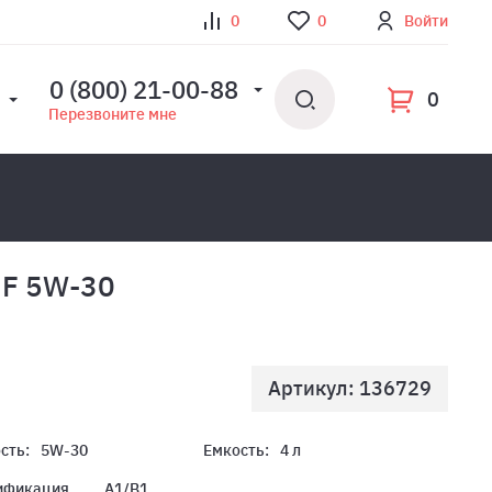
0
0
Войти
0 (800) 21-00-88
0
Перезвоните мне
h F 5W-30
Артикул: 136729
сть:
5W-30
Емкость:
4 л
ификация
A1/B1,