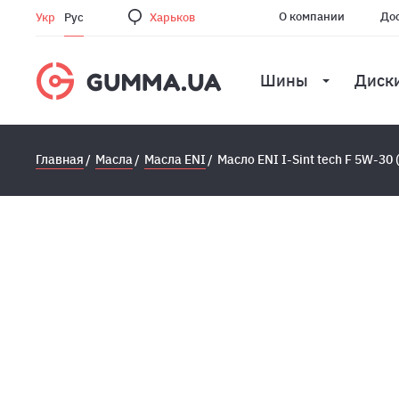
О компании
Дос
Укр
Рус
Харьков
Шины
Диск
Главная
Масла
Масла ENI
Масло ENI I-Sint tech F 5W-30 