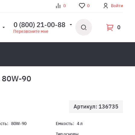
0
0
Войти
0 (800) 21-00-88
0
Перезвоните мне
P 80W-90
Артикул: 136735
сть:
80W-90
Емкость:
4 л
Тип основы