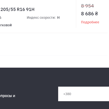
8 954
4 205/55 R16 91H
8 686 ₴
6
Индекс скорости:
H
Подробнее
егковой
опросы и