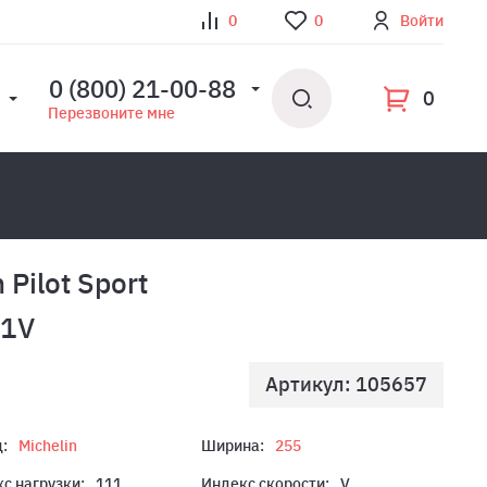
0
0
Войти
0 (800) 21-00-88
0
Перезвоните мне
Pilot Sport
11V
Артикул: 105657
:
Michelin
Ширина:
255
с нагрузки:
111
Индекс скорости:
V