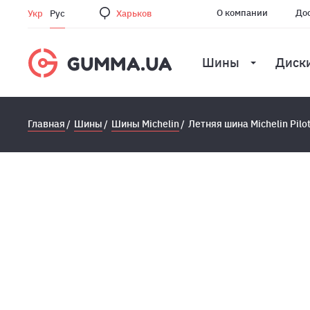
О компании
Дос
Укр
Рус
Харьков
Шины
Диск
Главная
Шины
Шины Michelin
Летняя шина Michelin Pilo