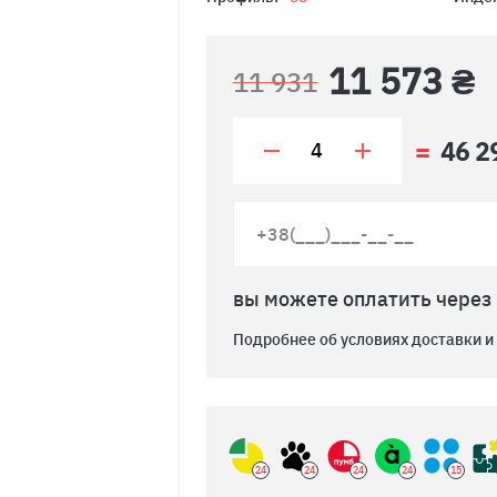
11 573 ₴
11 931
46 2
вы можете оплатить через
Подробнее об условиях доставки и
24
24
24
24
15