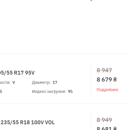
8 947
05/55 R17 95V
8 679 ₴
ости:
V
Диаметр:
17
Подробнее
5
Индекс нагрузки:
95
8 949
4 235/55 R18 100V VOL
8 681 ₴