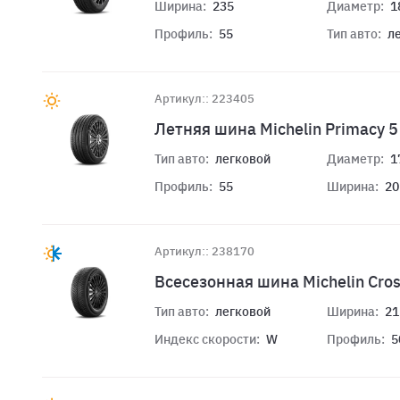
Ширина:
235
Диаметр:
1
Профиль:
55
Тип авто:
л
Артикул:: 223405
Летняя шина Michelin Primacy 
Тип авто:
легковой
Диаметр:
1
Профиль:
55
Ширина:
20
Артикул:: 238170
Всесезонная шина Michelin Cro
Тип авто:
легковой
Ширина:
21
Индекс скорости:
W
Профиль:
5