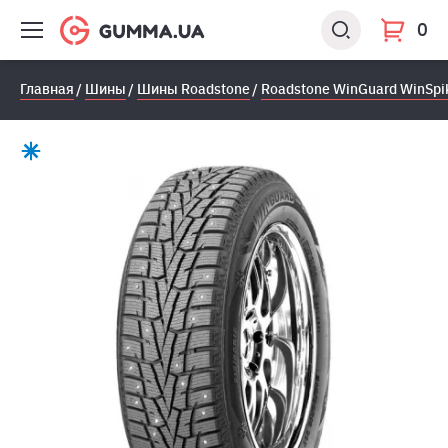
0
Главная
Шины
Шины Roadstone
Roadstone WinGuard WinSpi