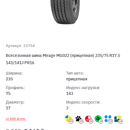
Артикул: 23754
Всесезонная шина Mirage MG022 (прицепная) 235/75 R17.5
143/141J PR16
Ширина:
Тип авто:
235
прицепная
Профиль:
Индекс нагрузки:
75
143
Диаметр:
Индекс скорости:
17
J
от 888 ₴/мес
24
24
24
24
15
24