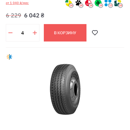
от 1 040 ₴/мес
24
24
24
24
15
24
6 229
6 042 ₴
В КОРЗИНУ