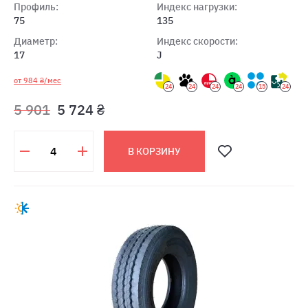
Профиль:
Индекс нагрузки:
75
135
Диаметр:
Индекс скорости:
17
J
от 984 ₴/мес
24
24
24
24
15
24
5 901
5 724 ₴
В КОРЗИНУ