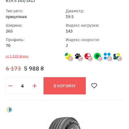
R19.5 143/141J
Тип авто:
Диаметр:
прицепная
19.5
Ширина:
Индекс нагрузки:
265
143
Профиль:
Индекс скорости:
70
J
от 1 028 ₴/мес
24
24
24
24
15
24
6 173
5 988 ₴
В КОРЗИНУ