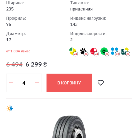
Ширина:
Тип авто:
235
прицепная
Профиль:
Индекс нагрузки:
75
143
Диаметр:
Индекс скорости:
17
J
от 1 084 ₴/мес
24
24
24
24
15
24
6 494
6 299 ₴
В КОРЗИНУ