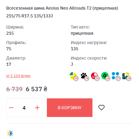
Всесезонная шина Aeolus Neo Allroads T2 (прицепная)
215/75 R17.5 135/133J
Ширина:
Тип авто:
215
прицепная
Профиль:
Индекс нагрузки:
75
135
Диаметр:
Индекс скорости:
17
J
от 1 124 ₴/мес
24
24
24
24
15
24
6 739
6 537 ₴
В КОРЗИНУ