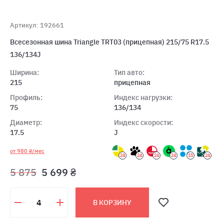
Артикул: 192661
Всесезонная шина Triangle TRT03 (прицепная) 215/75 R17.5
136/134J
Ширина:
Тип авто:
215
прицепная
Профиль:
Индекс нагрузки:
75
136/134
Диаметр:
Индекс скорости:
17.5
J
от 980 ₴/мес
24
24
24
24
15
24
5 875
5 699 ₴
В КОРЗИНУ