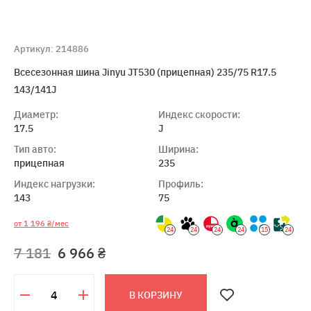
Артикул: 214886
Всесезонная шина Jinyu JT530 (прицепная) 235/75 R17.5
143/141J
Диаметр:
Индекс скорости:
17.5
J
Тип авто:
Ширина:
прицепная
235
Индекс нагрузки:
Профиль:
143
75
от 1 196 ₴/мес
24
24
24
24
15
24
7 181
6 966 ₴
В КОРЗИНУ