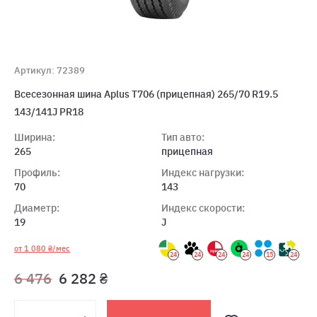
Артикул: 72389
Всесезонная шина Aplus T706 (прицепная) 265/70 R19.5
143/141J PR18
Ширина:
Тип авто:
265
прицепная
Профиль:
Индекс нагрузки:
70
143
Диаметр:
Индекс скорости:
19
J
от 1 080 ₴/мес
24
24
24
24
15
24
6 476
6 282 ₴