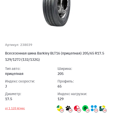
Артикул: 238039
Всесезонная шина Barkley BLT16 (прицепная) 205/65 R17.5
129/127J (132/132G)
Тип авто:
Ширина:
прицепная
205
Индекс скорости:
Профиль:
J
65
Диаметр:
Индекс нагрузки:
17.5
129
от 1 120 ₴/мес
24
24
24
24
15
24