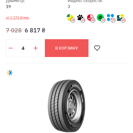
Диаметр:
Индекс скорости:
19
J
от 1 172 ₴/мес
24
24
24
24
15
24
7 028
6 817 ₴
В КОРЗИНУ