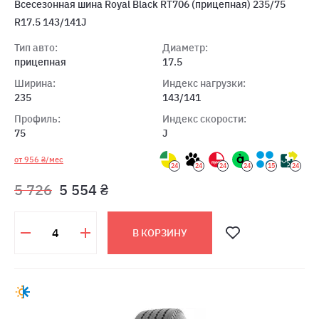
Всесезонная шина Royal Black RT706 (прицепная) 235/75
R17.5 143/141J
Тип авто:
Диаметр:
прицепная
17.5
Ширина:
Индекс нагрузки:
235
143/141
Профиль:
Индекс скорости:
75
J
от 956 ₴/мес
24
24
24
24
15
24
5 726
5 554 ₴
В КОРЗИНУ