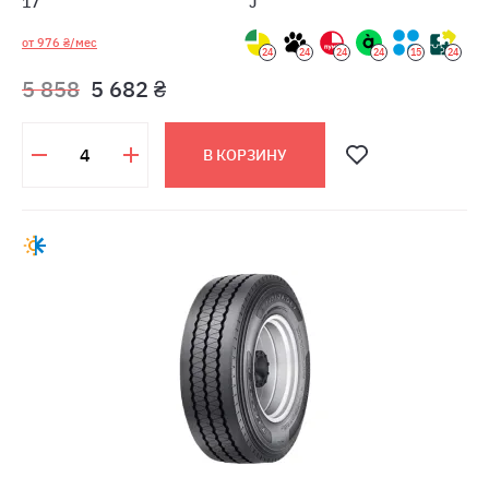
17
J
от 976 ₴/мес
24
24
24
24
15
24
5 858
5 682 ₴
В КОРЗИНУ