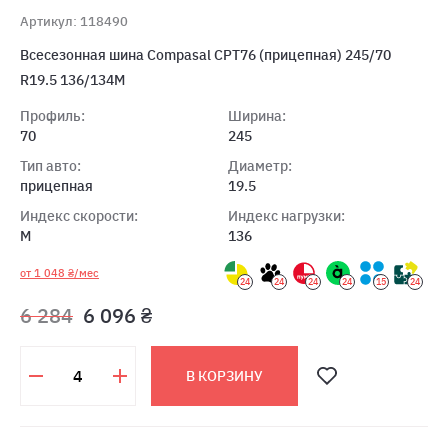
Артикул: 118490
Всесезонная шина Compasal CPT76 (прицепная) 245/70
R19.5 136/134M
Профиль:
Ширина:
70
245
Тип авто:
Диаметр:
прицепная
19.5
Индекс скорости:
Индекс нагрузки:
M
136
от 1 048 ₴/мес
24
24
24
24
15
24
6 284
6 096 ₴
В КОРЗИНУ