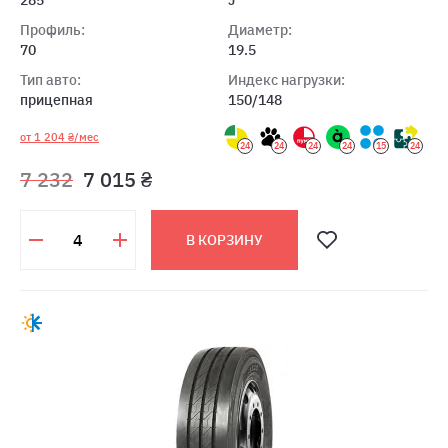
285
J
Профиль:
Диаметр:
70
19.5
Тип авто:
Индекс нагрузки:
прицепная
150/148
от 1 204 ₴/мес
24
24
24
24
15
24
7 232
7 015 ₴
В КОРЗИНУ