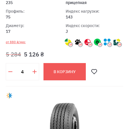
235
прицепная
Профиль:
Индекс нагрузки:
75
143
Диаметр:
Индекс скорости:
17
J
от 880 ₴/мес
24
24
24
24
15
24
5 284
5 126 ₴
В КОРЗИНУ