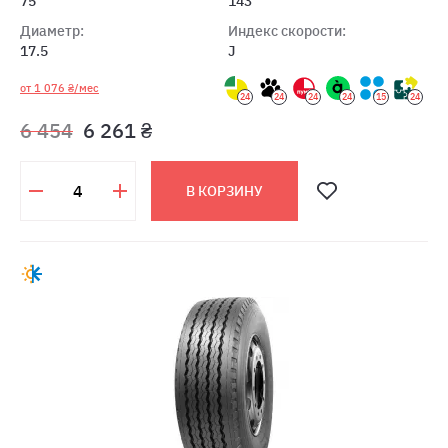
75
143
Диаметр:
Индекс скорости:
17.5
J
от 1 076 ₴/мес
24
24
24
24
15
24
6 454
6 261 ₴
В КОРЗИНУ