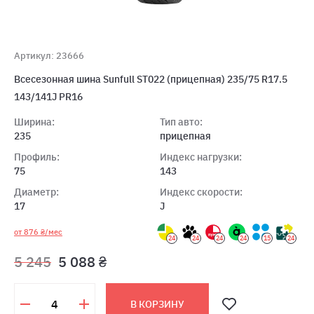
Артикул: 23666
Всесезонная шина Sunfull ST022 (прицепная) 235/75 R17.5
143/141J PR16
Ширина:
Тип авто:
235
прицепная
Профиль:
Индекс нагрузки:
75
143
Диаметр:
Индекс скорости:
17
J
от 876 ₴/мес
24
24
24
24
15
24
5 245
5 088 ₴
В КОРЗИНУ