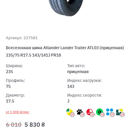
Артикул: 227581
Всесезонная шина Atlander Lander Trailer ATL03 (прицепная)
235/75 R17.5 143/141J PR18
Ширина:
Тип авто:
235
прицепная
Профиль:
Индекс нагрузки:
75
143
Диаметр:
Индекс скорости:
17.5
J
от 1 000 ₴/мес
24
24
24
24
15
24
6 010
5 830 ₴